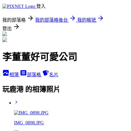
登入
我的部落格
我的部落格後台
我的帳號
登出
李董董好可愛公司
相簿
部落格
名片
玩鹿港 的相簿照片
IMG_0898.JPG