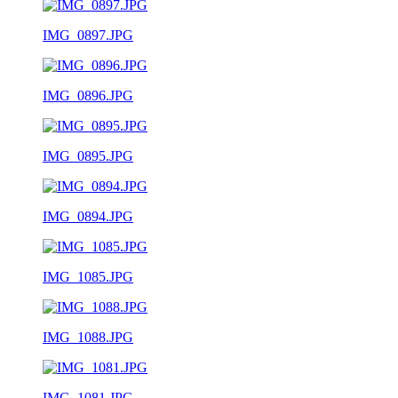
IMG_0897.JPG
IMG_0896.JPG
IMG_0895.JPG
IMG_0894.JPG
IMG_1085.JPG
IMG_1088.JPG
IMG_1081.JPG