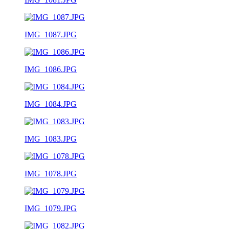
IMG_1087.JPG
IMG_1086.JPG
IMG_1084.JPG
IMG_1083.JPG
IMG_1078.JPG
IMG_1079.JPG