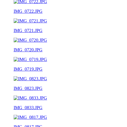
IMG_0722.JPG
IMG_0721.JPG
IMG_0720.JPG
IMG_0719.JPG
IMG_0823.JPG
IMG_0833.JPG
IMG_0817.JPG